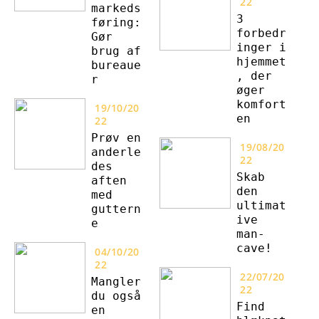
22
markeds
3
føring:
forbedr
Gør
inger i
brug af
hjemmet
bureaue
, der
r
øger
komfort
19/10/20
en
22
Prøv en
19/08/20
anderle
22
des
Skab
aften
den
med
ultimat
guttern
ive
e
man-
cave!
04/10/20
22
22/07/20
Mangler
22
du også
Find
en