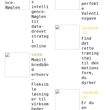
s
perfekt
intelli
e
gence:
Valenti
Nøglen
nsgave
til
data-
05/09/20
drevet
22
strateg
Find
i
det
online
rette
træning
VIDEN
støj
Mobilt
til den
bredbån
motions
d
form,
erhverv
du
–
dyrker
Fleksib
le
26/08/20
løsning
22
er til
Er du
virksom
en
heder