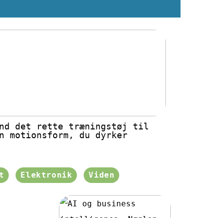
nd det rette træningstøj til
n motionsform, du dyrker
t
Elektronik
Viden