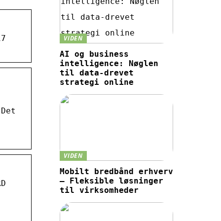
17
VIDEN
AI og business
intelligence: Nøglen
til data-drevet
strategi online
 Det
VIDEN
Mobilt bredbånd erhverv
– Fleksible løsninger
RD
til virksomheder