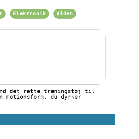
t
Elektronik
Viden
nd det rette træningstøj til
n motionsform, du dyrker