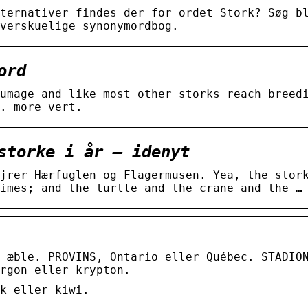
ternativer findes der for ordet Stork? Søg b
verskuelige synonymordbog.
ord
umage and like most other storks reach breed
. more_vert.
storke i år – idenyt
jrer Hærfuglen og Flagermusen. Yea, the stor
imes; and the turtle and the crane and the …
 æble. PROVINS, Ontario eller Québec. STADIO
rgon eller krypton.
k eller kiwi.