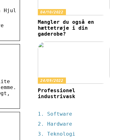
å Hjul
04/10/2022
Mangler du også en
ve
hættetrøje i din
gaderobe?
24/09/2022
Lite
jemme.
Professionel
ægt,
industrivask
Software
Hardware
Teknologi