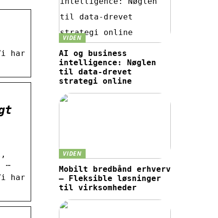
VIDEN
Vi har
AI og business
intelligence: Nøglen
til data-drevet
strategi online
gt
l,
VIDEN
s …
Mobilt bredbånd erhverv
Vi har
– Fleksible løsninger
til virksomheder