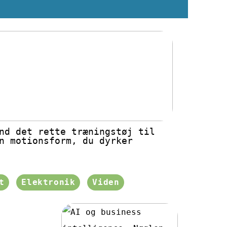
nd det rette træningstøj til
n motionsform, du dyrker
t
Elektronik
Viden