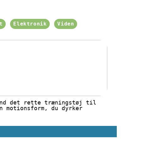
t
Elektronik
Viden
nd det rette træningstøj til
n motionsform, du dyrker