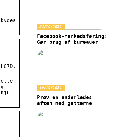
lbydes
23/10/2022
Facebook-markedsføring:
Gør brug af bureauer
ZL07D.
nelle
og
19/10/2022
 hjul
Prøv en anderledes
aften med gutterne