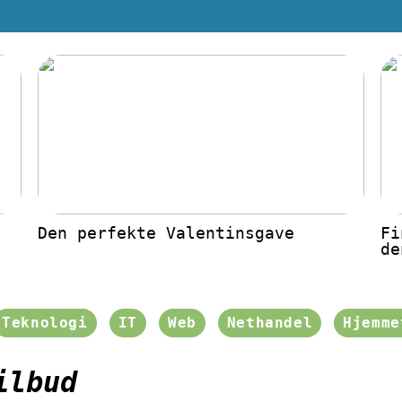
Den perfekte Valentinsgave
Fi
de
Teknologi
IT
Web
Nethandel
Hjemme
ilbud