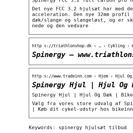
Spinergy FCC 3.2 full carbon pro h
Det nye FCC 3.2 hjulsæt har med de
acceleration. Den nye 32mm profil 
dæk/slange og slangeløst, og er sk
nede og den vedvare
http s://triathlonshop.dk › … › Cykling › 
Spinergy – www.triathlon
http s://www.tradeinn.com › Hjem › Hjul Og
Spinergy Hjul | Hjul Og 
Spinergy Hjul | Hjul Og Dæk | Bike
Vælg fra vores store udvalg af Spi
| Køb dit cykel-udstyr hos bikeinn
Keywords: spinergy hjulsæt tilbud