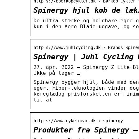
http s://boerkopcykler.dk › Børkop Cykler 
Spinergy hjul køb de læk
De ultra stærke og holdbare eger g
kun i den Aero Blade udgave, og so
http s://www.juhlcycling.dk › Brands-Spine
Spinergy | Juhl Cycling 
27. apr. 2022 — Spinergy Z Lite Bl
Ikke på lager …
Spinergy bygger hjul, både med den
eger. Fiber-teknologien vinder dog
køreglædog prisforskellen er minim
til al
http s://www.cykelgear.dk › spinergy
Produkter fra Spinergy –