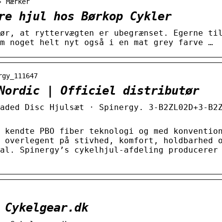
› Mærker
re hjul hos Børkop Cykler
ør, at ryttervægten er ubegrænset. Egerne ti
m noget helt nyt også i en mat grey farve …
rgy_111647
Nordic | Officiel distributør
aded Disc Hjulsæt · Spinergy. 3-B2ZL02D+3-B2
 kendte PBO fiber teknologi og med konventio
 overlegent på stivhed, komfort, holdbarhed 
al. Spinergy’s cykelhjul-afdeling producerer
 Cykelgear.dk