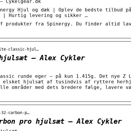
– Cykelgear.dk
nergy Hjul og dæk | Oplev de bedste tilbud p
 | Hurtig levering og sikker …
f produkter fra Spinergy. Du finder altid la
ite-classic-hjul…
hjulsæt – Alex Cykler
assic runde eger – på kun 1.415g. Det nye Z 
 elsket hjulsæt af tusindvis af ryttere herh
lle områder med dets bredere fælge, lavere v
-32-carbon-p…
rbon pro hjulsæt – Alex Cykler