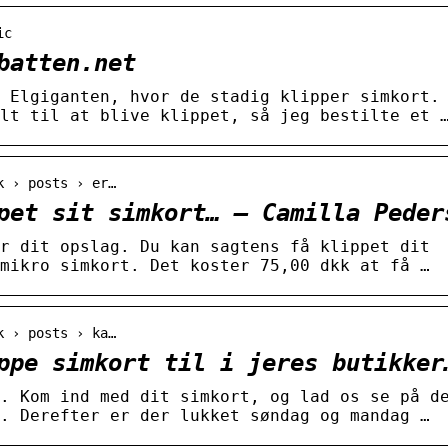
ic
batten.net
 Elgiganten, hvor de stadig klipper simkort.
lt til at blive klippet, så jeg bestilte et 
k › posts › er…
pet sit simkort… – Camilla Peder
r dit opslag. Du kan sagtens få klippet dit
mikro simkort. Det koster 75,00 dkk at få …
k › posts › ka…
ppe simkort til i jeres butikker
. Kom ind med dit simkort, og lad os se på d
. Derefter er der lukket søndag og mandag …