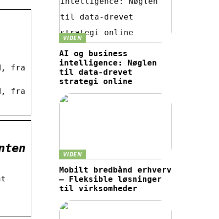
VIDEN
AI og business
intelligence: Nøglen
M, fra
til data-drevet
strategi online
M, fra
nten
VIDEN
Mobilt bredbånd erhverv
at
– Fleksible løsninger
til virksomheder