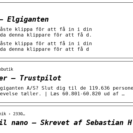
– Elgiganten
åste klippa för att få in i din
da denna klippare för att få d.
åste klippa för att få in i din
da denna klippare för att få d
kbutik
er – Trustpilot
giganten A/S? Slut dig til de 119.636 person
evelse tæller. | Læs 60.801-60.820 ud af …
nik › 2330…
il nano – Skrevet af Sebastian H