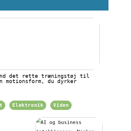
nd det rette træningstøj til
n motionsform, du dyrker
t
Elektronik
Viden