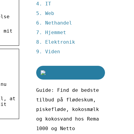
IT
Web
else
Nethandel
t mit
Hjemmet
Elektronik
Viden
 nu
Guide: Find de bedste
il, at
tilbud på flødeskum,
dit
piskefløde, kokosmælk
og kokosvand hos Rema
1000 og Netto