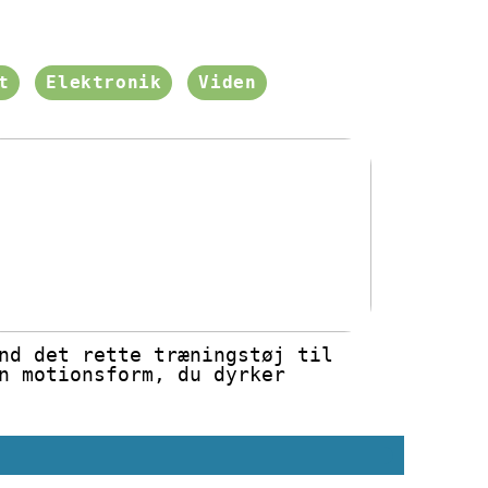
t
Elektronik
Viden
nd det rette træningstøj til
n motionsform, du dyrker