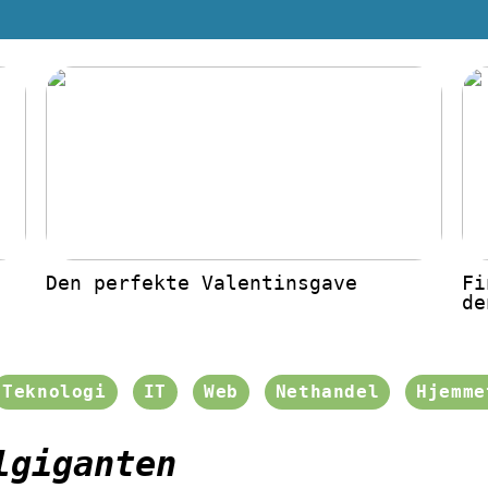
Den perfekte Valentinsgave
Fi
de
Teknologi
IT
Web
Nethandel
Hjemme
lgiganten