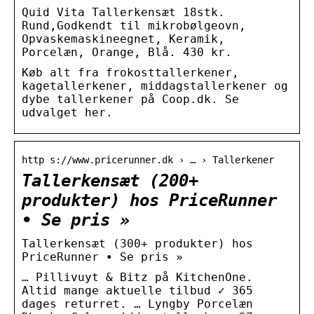
Quid Vita Tallerkensæt 18stk.
Rund,Godkendt til mikrobølgeovn,
Opvaskemaskineegnet, Keramik,
Porcelæn, Orange, Blå. 430 kr.
Køb alt fra frokosttallerkener,
kagetallerkener, middagstallerkener og
dybe tallerkener på Coop.dk. Se
udvalget her.
http s://www.pricerunner.dk › … › Tallerkener
Tallerkensæt (200+
produkter) hos PriceRunner
• Se pris »
Tallerkensæt (300+ produkter) hos
PriceRunner • Se pris »
… Pillivuyt & Bitz på KitchenOne.
Altid mange aktuelle tilbud ✓ 365
dages returret. … Lyngby Porcelæn