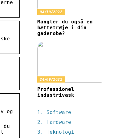
gerne
04/10/2022
Mangler du også en
hættetrøje i din
gaderobe?
iske
l
24/09/2022
Professionel
industrivask
lv og
Software
Hardware
s du
at
Teknologi