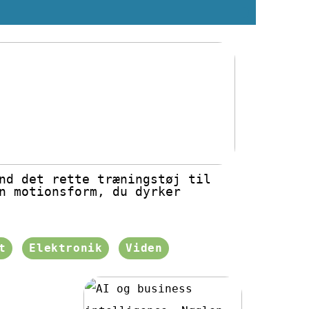
nd det rette træningstøj til
n motionsform, du dyrker
t
Elektronik
Viden