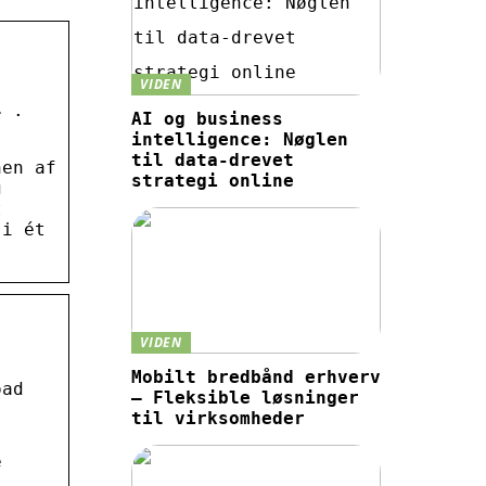
VIDEN
r ·
AI og business
intelligence: Nøglen
til data-drevet
nen af
strategi online
g
t
 i ét
VIDEN
Mobilt bredbånd erhverv
oad
– Fleksible løsninger
til virksomheder
e