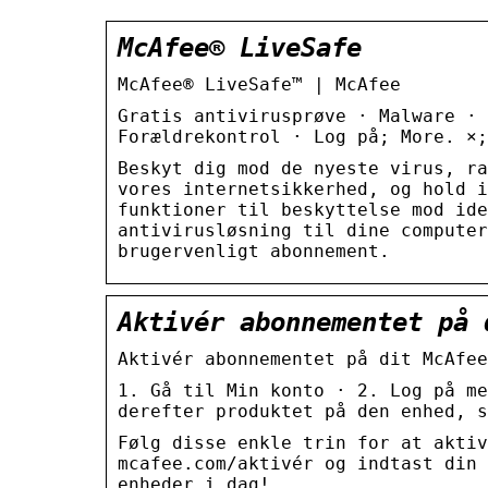
McAfee® LiveSafe
McAfee® LiveSafe™ | McAfee
Gratis antivirusprøve · Malware · 
Forældrekontrol · Log på; More. ×;
Beskyt dig mod de nyeste virus, ra
vores internetsikkerhed, og hold i
funktioner til beskyttelse mod ide
antivirusløsning til dine computer
brugervenligt abonnement.
Aktivér abonnementet på 
Aktivér abonnementet på dit McAfee
1. Gå til Min konto · 2. Log på me
derefter produktet på den enhed, s
Følg disse enkle trin for at aktiv
mcafee.com/aktivér og indtast din 
enheder i dag!