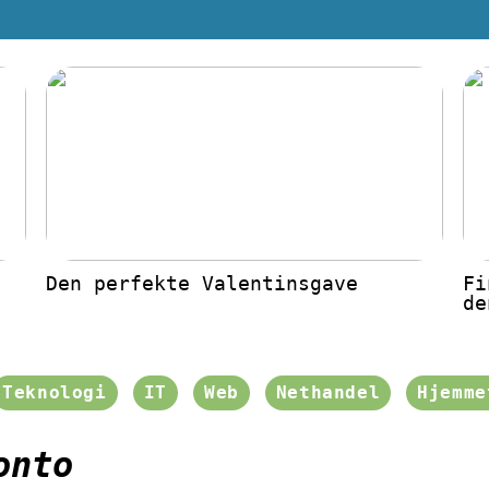
Den perfekte Valentinsgave
Fi
de
Teknologi
IT
Web
Nethandel
Hjemme
onto