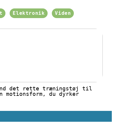
t
Elektronik
Viden
nd det rette træningstøj til
n motionsform, du dyrker