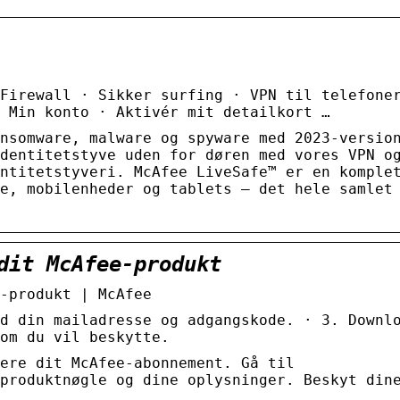
Firewall · Sikker surfing · VPN til telefone
 Min konto · Aktivér mit detailkort …
nsomware, malware og spyware med 2023-versio
dentitetstyve uden for døren med vores VPN o
ntitetstyveri. McAfee LiveSafe™ er en komple
e, mobilenheder og tablets – det hele samlet
dit McAfee-produkt
-produkt | McAfee
d din mailadresse og adgangskode. · 3. Downl
om du vil beskytte.
ere dit McAfee-abonnement. Gå til
produktnøgle og dine oplysninger. Beskyt din