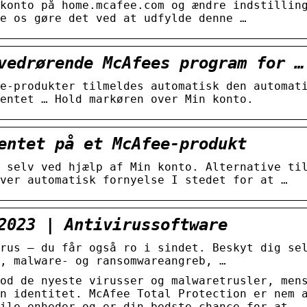
konto på home.mcafee.com og ændre indstillin
e os gøre det ved at udfylde denne …
vedrørende McAfees program for …
e-produkter tilmeldes automatisk den automat
entet … Hold markøren over Min konto.
entet på et McAfee-produkt
 selv ved hjælp af Min konto. Alternative ti
ver automatisk fornyelse I stedet for at …
2023 | Antivirussoftware
rus – du får også ro i sindet. Beskyt dig se
, malware- og ransomwareangreb, …
od de nyeste virusser og malwaretrusler, men
n identitet. McAfee Total Protection er nem 
ile enheder og er din bedste chance for at