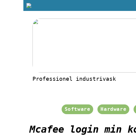
Professionel industrivask
Software
Hardware
Mcafee login min k