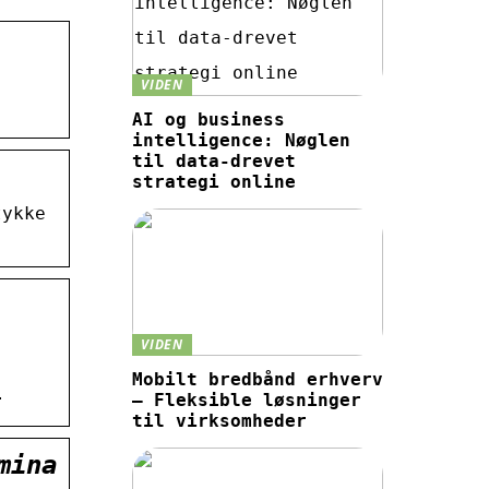
VIDEN
AI og business
intelligence: Nøglen
til data-drevet
strategi online
tykke
VIDEN
Mobilt bredbånd erhverv
…
– Fleksible løsninger
til virksomheder
mina