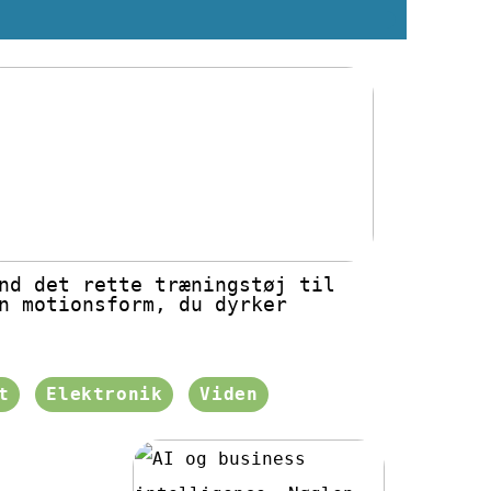
nd det rette træningstøj til
n motionsform, du dyrker
t
Elektronik
Viden