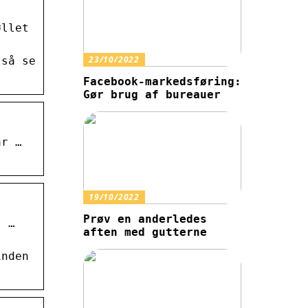
øllet
23/10/2022
 så se
Facebook-markedsføring:
Gør brug af bureauer
år …
19/10/2022
Prøv en anderledes
, …
aften med gutterne
inden