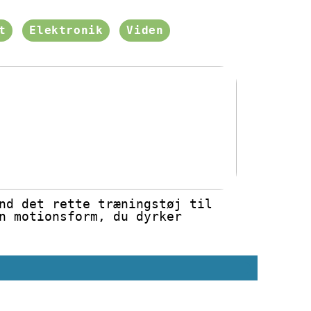
t
Elektronik
Viden
nd det rette træningstøj til
n motionsform, du dyrker