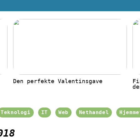
Den perfekte Valentinsgave
Fi
de
Teknologi
IT
Web
Nethandel
Hjemme
018