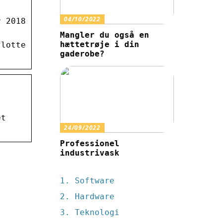
04/10/2022
r 2018
Mangler du også en
hættetrøje i din
flotte
gaderobe?
et
24/09/2022
Professionel
industrivask
Software
Hardware
Teknologi