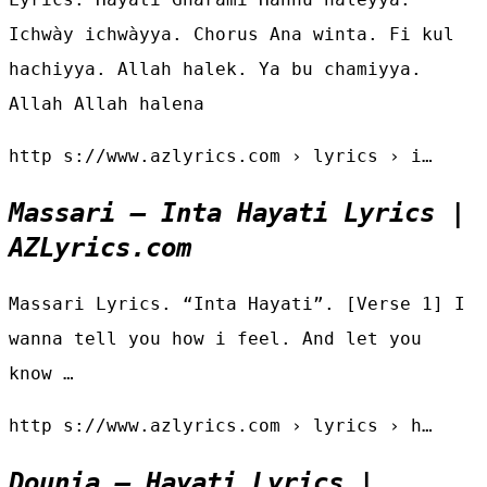
Ichwày ichwàyya. Chorus Ana winta. Fi kul
hachiyya. Allah halek. Ya bu chamiyya.
Allah Allah halena
http s://www.azlyrics.com › lyrics › i…
Massari – Inta Hayati Lyrics |
AZLyrics.com
Massari Lyrics. “Inta Hayati”. [Verse 1] I
wanna tell you how i feel. And let you
know …
http s://www.azlyrics.com › lyrics › h…
Dounia – Hayati Lyrics |