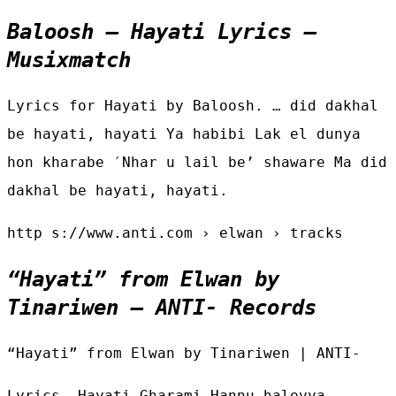
Baloosh – Hayati Lyrics –
Musixmatch
Lyrics for Hayati by Baloosh. … did dakhal
be hayati, hayati Ya habibi Lak el dunya
hon kharabe ′Nhar u lail be’ shaware Ma did
dakhal be hayati, hayati.
http s://www.anti.com › elwan › tracks
“Hayati” from Elwan by
Tinariwen – ANTI- Records
“Hayati” from Elwan by Tinariwen | ANTI-
Lyrics. Hayati Gharami Hannu haleyya.