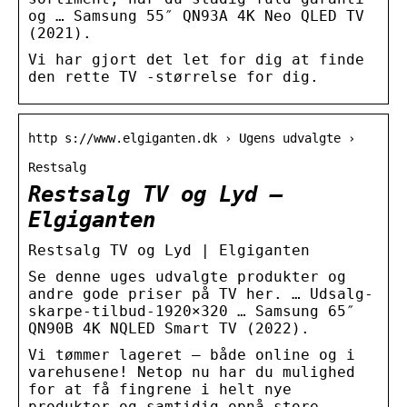
og … Samsung 55″ QN93A 4K Neo QLED TV
(2021).
Vi har gjort det let for dig at finde
den rette TV -størrelse for dig.
http s://www.elgiganten.dk › Ugens udvalgte ›
Restsalg
Restsalg TV og Lyd –
Elgiganten
Restsalg TV og Lyd | Elgiganten
Se denne uges udvalgte produkter og
andre gode priser på TV her. … Udsalg-
skarpe-tilbud-1920×320 … Samsung 65″
QN90B 4K NQLED Smart TV (2022).
Vi tømmer lageret – både online og i
varehusene! Netop nu har du mulighed
for at få fingrene i helt nye
produkter og samtidig opnå store