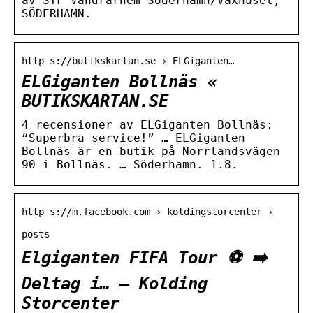
av STF Vandrarhem Söderhamn/Växhuset,
SÖDERHAMN.
http s://butikskartan.se › ELGiganten…
ELGiganten Bollnäs «
BUTIKSKARTAN.SE
4 recensioner av ELGiganten Bollnäs:
“Superbra service!” … ELGiganten
Bollnäs är en butik på Norrlandsvägen
90 i Bollnäs. … Söderhamn. 1.8.
http s://m.facebook.com › koldingstorcenter ›
posts
Elgiganten FIFA Tour ⚽️ ➡️
Deltag i… – Kolding
Storcenter